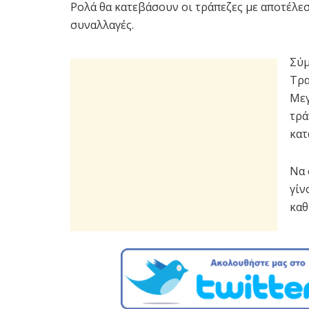
Ρολά θα κατεβάσουν οι τράπεζες με αποτέλεσ
συναλλαγές.
Σύμ
Τρα
Μεγ
τρά
κατ
Να 
γίν
καθ