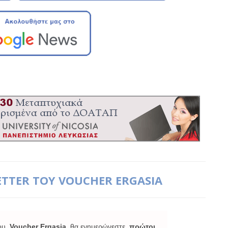
ETTER ΤΟΥ VOUCHER ERGASIA
ου
Voucher Ergasia
θα ενημερώνεστε
πρώτοι