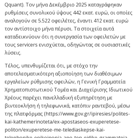
Qquant). Τον μήνα Δεκέμβριο 2025 καταγράφηκαν
ρυθμίσεις συνολικού ύψους 442 εκατ. ευρώ, οι οποίες
αναλογούν σε 5.522 οφειλέτες, έναντι 412 εκατ. ευρώ
τον αντίστοιχο μήνα πέρυσι. Τα στοιχεία αυτά
καταδεικνύουν ότι η συνεργασία των οφειλετών με
τους servicers ενισχύεται, οδηγώντας σε ουσιαστικές
λύσεις.
Τέλος, υπενθυμίζεται ότι, με στόχο την
αποτελεσματικότερη αξιοποίηση των διαθέσιμων
εργαλείων ρύθμισης οφειλών, η Γενική Γραμματεία
Χρηματοπιστωτικού Τομέα και Διαχείρισης Ιδιωτικού
Χρέους παρέχει πανελλαδική εξυπηρέτηση με
βιντεοκλήση ή τηλεφωνικά, κατόπιν ραντεβού, μέσω
της πλατφόρμας (https://www.gov.gr/ipiresies/polites-
kai-kathemerinoteta/ex-apostaseos-exuperetese-
politon/exuperetese-me-telediaskepse-kai-
telephonike-epikoinonia-apo-ten-eidike-grammateia-