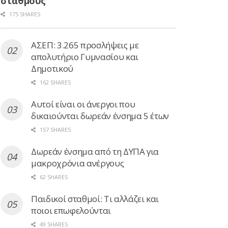
σταθμούς
175 SHARES
ΑΣΕΠ: 3.265 προσλήψεις με
απολυτήριο Γυμνασίου και
Δημοτικού
162 SHARES
Αυτοί είναι οι άνεργοι που
δικαιούνται δωρεάν ένσημα 5 έτων
157 SHARES
Δωρεάν ένσημα από τη ΔΥΠΑ για
μακροχρόνια ανέργους
62 SHARES
Παιδικοί σταθμοί: Τι αλλάζει και
ποιοι επωφελούνται
49 SHARES