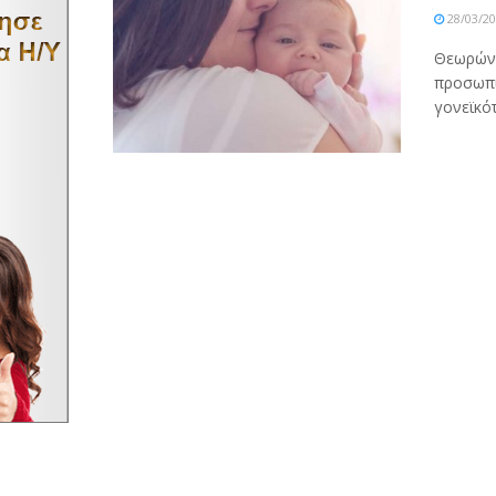
28/03/2
Θεωρώντ
προσωπι
γονεϊκότη