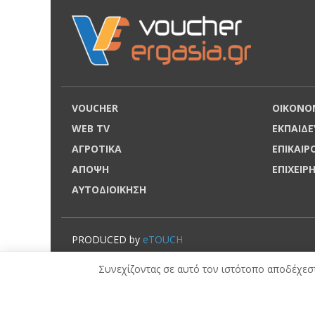
VOUCHER
ΟΙΚΟΝΟ
WEB TV
ΕΚΠΑΙΔΕ
ΑΓΡΟΤΙΚΑ
ΕΠΙΚΑΙ
ΑΠΟΨΗ
ΕΠΙΧΕΙΡ
ΑΥΤΟΔΙΟΙΚΗΣΗ
PRODUCED by
eTOUCH
© VOUCHERERGASIA.GR, 2022 | All rights reserved.
Συνεχίζοντας σε αυτό τον ιστότοπο αποδέχεστ