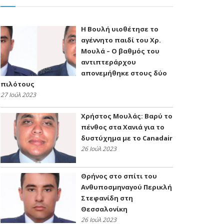
Η Βουλή υιοθέτησε το
αγέννητο παιδί του Χρ.
Μουλά – Ο βαθμός του
αντιπτεράρχου
απονεμήθηκε στους δύο
πιλότους
27 Ιούλ 2023
Χρήστος Μουλάς: Βαρύ το
πένθος στα Χανιά για το
δυστύχημα με το Canadair
26 Ιούλ 2023
Θρήνος στο σπίτι του
Ανθυποσμηναγού Περικλή
Στεφανίδη στη
Θεσσαλονίκη
26 Ιούλ 2023