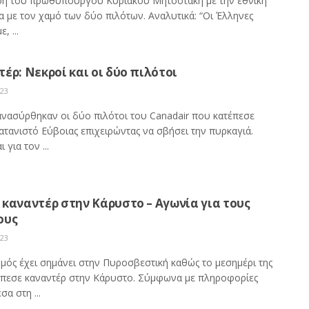
η του πρωθυπουργού Κυριάκου Μητσοτάκη με την εθνική
α με τον χαμό των δύο πιλότων. Αναλυτικά: “Οι Έλληνες
, ...
έρ: Νεκροί και οι δύο πιλότοι
023
ανασύρθηκαν οι δύο πιλότοι του Canadair που κατέπεσε
ατανιστό Εύβοιας επιχειρώντας να σβήσει την πυρκαγιά.
 για τον ...
καναντέρ στην Κάρυστο – Αγωνία για τους
ους
023
μός έχει σημάνει στην Πυροσβεστική καθώς το μεσημέρι της
έπεσε καναντέρ στην Κάρυστο. Σύμφωνα με πληροφορίες
σα στη ...