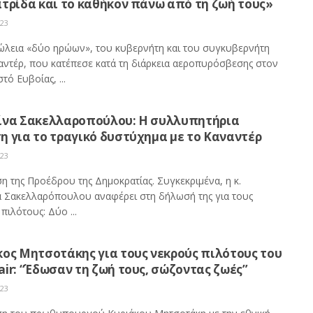
τρίδα και το καθήκον πάνω από τη ζωή τους»
023
ώλεια «δύο ηρώων», του κυβερνήτη και του συγκυβερνήτη
αντέρ, που κατέπεσε κατά τη διάρκεια αεροπυρόσβεσης στον
τό Ευβοίας, ...
ίνα Σακελλαροπούλου: Η συλλυπητήρια
η για το τραγικό δυστύχημα με το Καναντέρ
023
η της Προέδρου της Δημοκρατίας. Συγκεκριμένα, η κ.
α Σακελλαρόπουλου αναφέρει στη δήλωσή της για τους
πιλότους: Δύο ...
κος Μητσοτάκης για τους νεκρούς πιλότους του
ir: “Έδωσαν τη ζωή τους, σώζοντας ζωές”
023