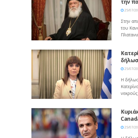
την πα
25/07/2
Στην απ
του Καν
Πλατανισ
Kατερ
δήλωσ
25/07/2
Η δήλωσ
Κατερίν
νεκρούς 
Kυριά
Canada
25/07/2