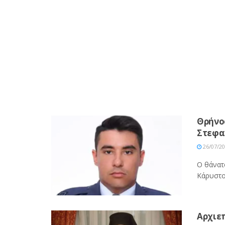
Θρήνο
Στεφα
26/07/2
Ο θάνατ
Κάρυστο 
Αρχιε