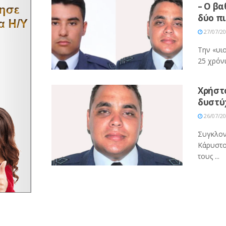
– Ο β
δύο π
27/07/2
Την «υιο
25 χρόν
Χρήστο
δυστύχ
26/07/2
Συγκλον
Κάρυστο
τους ...