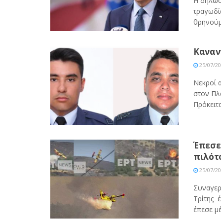
Η δήλωσ
τραγωδί
θρηνούμε
Καναντ
25/07/2
Νεκροί 
στον Πλ
Πρόκειται
Έπεσε 
πιλότ
25/07/2
Συναγερ
Τρίτης 
έπεσε μέ