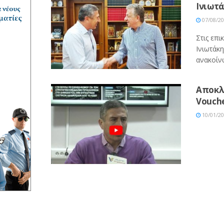
Ινιωτ
07/08/2
Στις επι
Ινιωτάκ
ανακοίνω
Αποκλ
Vouche
10/01/2