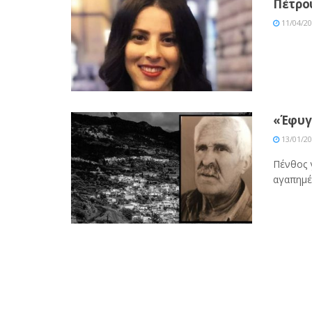
Πέτρο
11/04/2
«Έφυγε
13/01/2
Πένθος γ
αγαπημέ