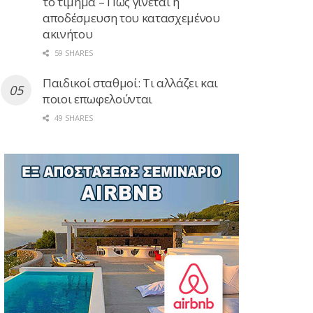
το τίμημα – Πώς γίνεται η
αποδέσμευση του κατασχεμένου
ακινήτου
59 SHARES
Παιδικοί σταθμοί: Τι αλλάζει και
ποιοι επωφελούνται
49 SHARES