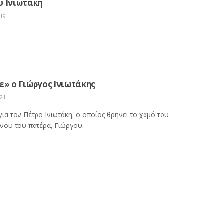
υ Ινιωτάκη
019
» ο Γιώργος Ινιωτάκης
021
ια τον Πέτρο Ινιωτάκη, ο οποίος θρηνεί το χαμό του
νου του πατέρα, Γιώργου.