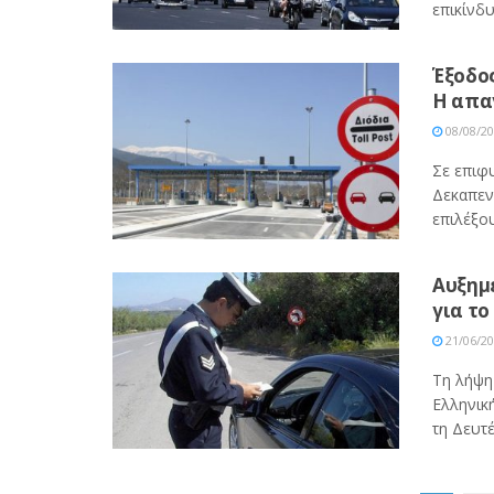
επικίνδυ
Έξοδο
Η απα
08/08/2
Σε επιφ
Δεκαπεν
επιλέξου
Αυξημέ
για το
21/06/2
Τη λήψη
Ελληνικ
τη Δευτέ