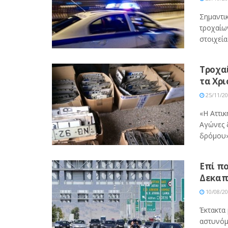
Σημαντι
τροχαίω
στοιχεία 
Τροχαί
τα Χρ
25/11/2
«Η Αττικ
Αγώνες 
δρόμου» 
Επί πο
Δεκαπ
10/08/2
Έκτακτα
αστυνόμ