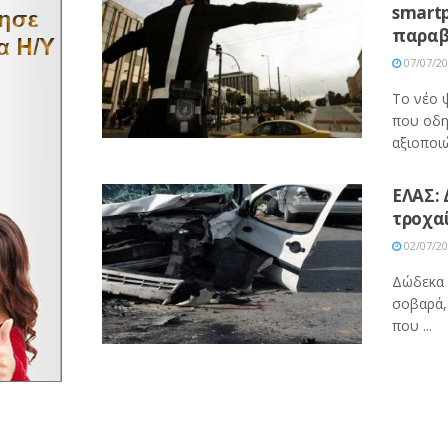
smart
παρα
07/07/2
Το νέο 
που οδη
αξιοποιώ
ΕΛΑΣ: 
τροχαί
02/07/2
Δώδεκα 
σοβαρά,
που ...