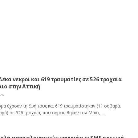
Δέκα νεκροί και 619 τραυματίες σε 526 τροχαία
ιο στην Αττική
026
ομα έχασαν τη ζωή τους και 619 τραυματίστηκαν (11 σοβαρά,
ρά) σε 526 τροχαία, που σημειώθηκαν τον Μάιο, ...
ολή παραπλανητικών μηνυμάτων SMS σχετικά