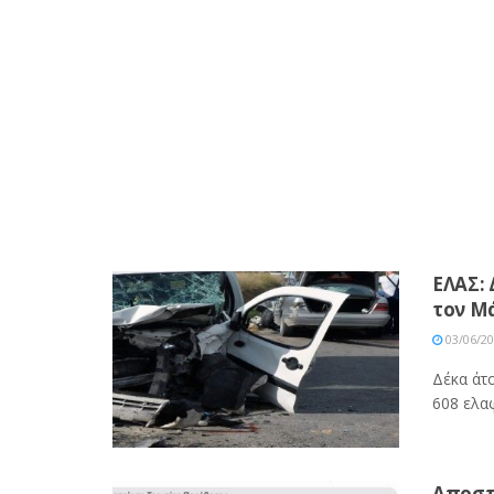
ΕΛΑΣ: 
τον Μά
03/06/2
Δέκα άτ
608 ελαφ
Αποστ