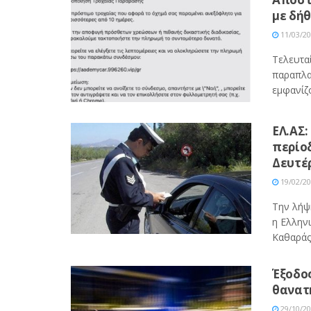
με δή
11/03/2
Τελευτα
παραπλα
εμφανίζο
ΕΛ.ΑΣ:
περίο
Δευτέ
19/02/2
Την λήψ
η Ελλην
Καθαράς 
Έξοδο
θανατ
29/10/2