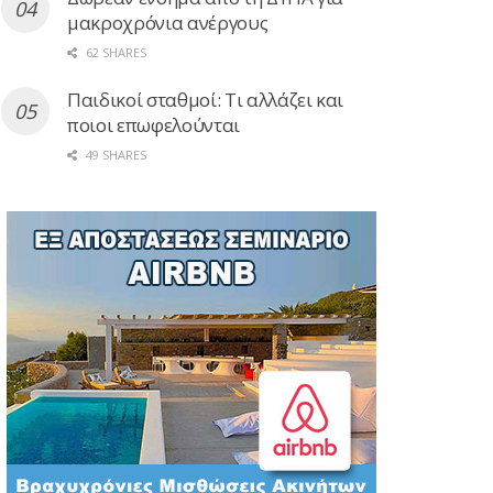
μακροχρόνια ανέργους
62 SHARES
Παιδικοί σταθμοί: Τι αλλάζει και
ποιοι επωφελούνται
49 SHARES