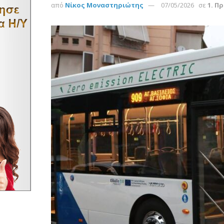
από
Νίκος Μοναστηριώτης
07/05/2026
σε
1. Π