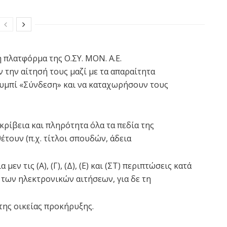
 πλατφόρμα της Ο.ΣΥ. ΜΟΝ. Α.Ε.
υν την αίτησή τους μαζί με τα απαραίτητα
ουμπί «Σύνδεση» και να καταχωρήσουν τους
ρίβεια και πληρότητα όλα τα πεδία της
έτουν (π.χ. τίτλοι σπουδών, άδεια
εν τις (Α), (Γ), (Δ), (Ε) και (ΣΤ) περιπτώσεις κατά
των ηλεκτρονικών αιτήσεων, για δε τη
της οικείας προκήρυξης.