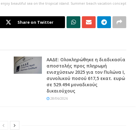
 enjoy beautiful sea on the tropical island. Summer beach vacation concept
Share on Twitter
ΑΑΔΕ: Ολοκληρώθηκε η διαδικασία
αποστολής προς πληρωμή
ενισχύσεων 2025 για τον Πυλώνα Ι,
συνολικού ποσού 617,5 εκατ. ευρώ
σε 529.494 μοναδικούς
δικαιούχους
28/06/2026