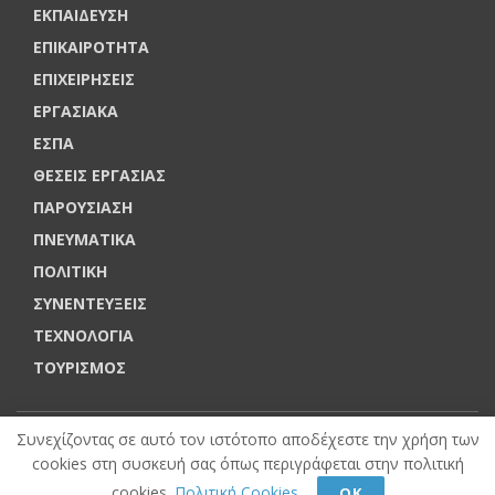
ΕΚΠΑΙΔΕΥΣΗ
ΕΠΙΚΑΙΡΟΤΗΤΑ
ΕΠΙΧΕΙΡΗΣΕΙΣ
ΕΡΓΑΣΙΑΚΑ
ΕΣΠΑ
ΘΕΣΕΙΣ ΕΡΓΑΣΙΑΣ
ΠΑΡΟΥΣΙΑΣΗ
ΠΝΕΥΜΑΤΙΚΑ
ΠΟΛΙΤΙΚΗ
ΣΥΝΕΝΤΕΥΞΕΙΣ
ΤΕΧΝΟΛΟΓΙΑ
ΤΟΥΡΙΣΜΟΣ
Συνεχίζοντας σε αυτό τον ιστότοπο αποδέχεστε την χρήση των
PRODUCED by
eTOUCH
cookies στη συσκευή σας όπως περιγράφεται στην πολιτική
© VOUCHERERGASIA.GR, 2022 | All rights reserved.
cookies.
Πολιτική Cookies
.
ΟΚ