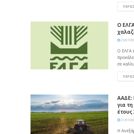
ΠΕΡΙΣ
Ο ΕΛΓΑ
χαλαζ
25/07/2
Ο ΕΛΓΑ 
προκάλε
σε καλλιέ
ΠΕΡΙΣ
ΑΑΔΕ: 
για τ
έτους 
21/07/2
Η Ανεξά