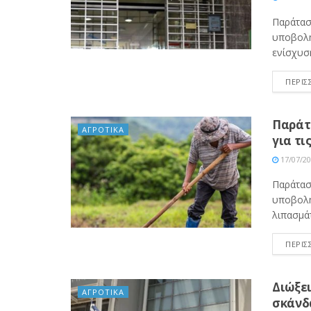
Παράτασ
υποβολή
ενίσχυσ
ΠΕΡΙΣ
Παράτ
ΑΓΡΟΤΙΚΑ
για τι
17/07/2
Παράτασ
υποβολή
λιπασμάτ
ΠΕΡΙΣ
Διώξει
ΑΓΡΟΤΙΚΑ
σκάνδ