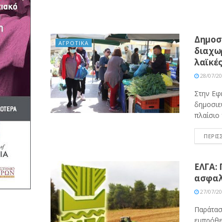
Δημοσ
ΑΓΡΟΤΙΚΑ
διαχω
λαϊκές
28/07/2
Στην Εφ
δημοσιε
πλαίσιο 
ΠΕΡΙΣ
ΕΛΓΑ: 
ασφαλ
27/07/2
Παράταση
εμπρόθε