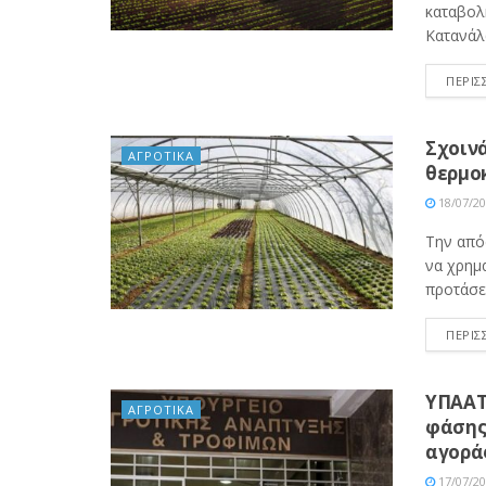
καταβολ
Κατανάλ
ΠΕΡΙΣ
Σχοινά
ΑΓΡΟΤΙΚΑ
θερμο
18/07/2
Την από
να χρημ
προτάσε
ΠΕΡΙΣ
ΥΠΑΑΤ
ΑΓΡΟΤΙΚΑ
φάσης 
αγορά
17/07/2