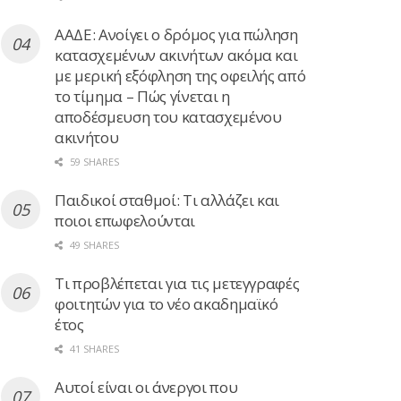
ΑΑΔΕ: Ανοίγει ο δρόμος για πώληση
κατασχεμένων ακινήτων ακόμα και
με μερική εξόφληση της οφειλής από
το τίμημα – Πώς γίνεται η
αποδέσμευση του κατασχεμένου
ακινήτου
59 SHARES
Παιδικοί σταθμοί: Τι αλλάζει και
ποιοι επωφελούνται
49 SHARES
Τι προβλέπεται για τις μετεγγραφές
φοιτητών για το νέο ακαδημαϊκό
έτος
41 SHARES
Αυτοί είναι οι άνεργοι που