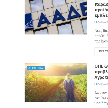
παρασ
προϊόν
εμπλε
27/07/2
Νέες διε
αποθεμά
παρέχοντ
ΠΕΡΙΣ
ΟΠΕΚΑ:
ΑΓΡΟΤΙΚΑ
προβλ
Αγροτι
27/07/2
Δωρεάν 
Νοτίου 
νησιά τη