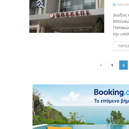
16/07/2
Διώξεις
Μπουκώρ
Παπακώσ
την υπόθ
ΠΕΡΙΣ
1
2