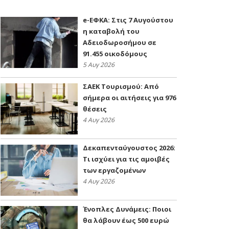
e-ΕΦΚΑ: Στις 7 Αυγούστου
η καταβολή του
Αδειοδωροσήμου σε
91.455 οικοδόμους
5 Αυγ 2026
ΣΑΕΚ Τουρισμού: Από
σήμερα οι αιτήσεις για 976
θέσεις
4 Αυγ 2026
Δεκαπενταύγουστος 2026:
Τι ισχύει για τις αμοιβές
των εργαζομένων
4 Αυγ 2026
Ένοπλες Δυνάμεις: Ποιοι
θα λάβουν έως 500 ευρώ