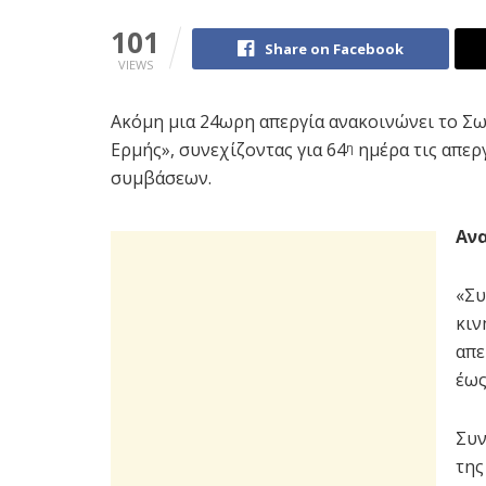
101
Share on Facebook
VIEWS
Ακόμη μια 24ωρη απεργία ανακοινώνει το 
Ερμής», συνεχίζοντας για 64
ημέρα τις απερ
η
συμβάσεων.
Ανα
«Συ
κιν
απε
έως
Συν
της