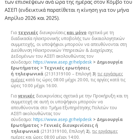
των επισκέψεων ανά ώρα της ημέρας στον Κόμβο του
ΑΣΕΠ (ενδεικτικά παρατίθεται η κίνηση για τον μήνα
Απρίλιο 2026 και 2025).
Για
τεχνικές
διευκρινίσεις
και μόνο
σχετικά με τη
διαδικασία ηλεκτρονικής υποβολής των δικαιολογητικών
συμμετοχής, οι υποψήφιοι μπορούν να απευθύνονται στη
Διεύθυνση Ηλεκτρονικών Υπηρεσιών & Διαχείρισης
Δεδομένων του ΑΣΕΠ ακολουθώντας τον
σύνδεσμο:
https://www.asep.gr/helpdesk
> Δημιουργία
Ερωτήματος > Τεχνικές ερωτήσεις
ή
τηλεφωνικά
(2131319100 – Επιλογή
3
)
τις εργάσιμες
ημέρες
κατά τις ώρες 08:00 μέχρι 20:00, τις αργίες κατά τις
ώρες 10:00 μέχρι 16:00.
Για
γενικές
διευκρινίσεις σχετικά με την Προκήρυξη και τη
συμμετοχή σε αυτή οι υποψήφιοι μπορούν να
απευθύνονται στο Τμήμα Εξυπηρέτησης Πολιτών του
ΑΣΕΠ ακολουθώντας τον
σύνδεσμο:
https://www.asep.gr/helpdesk
> Δημιουργία
Ερωτήματος > Γενικές διευκρινίσεις ή
τηλεφωνικά
(2131319100, Επιλογή
2
),
τις εργάσιμες
ημέρες
και ώρες 08:00 μέχρι 14:00.