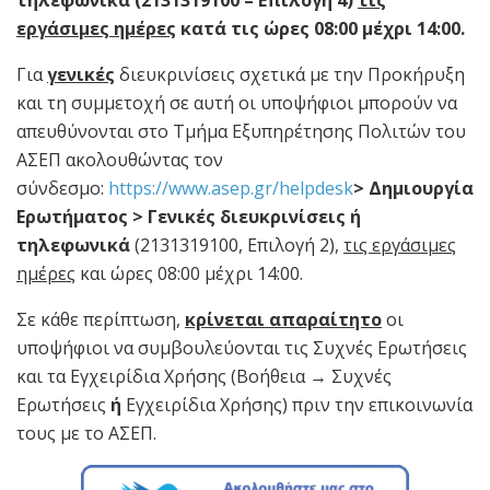
τηλεφωνικά (2131319100 – Επιλογή 4)
τις
εργάσιμες ημέρες
κατά τις ώρες 08:00 μέχρι 14:00.
Για
γενικές
διευκρινίσεις σχετικά με την Προκήρυξη
και τη συμμετοχή σε αυτή οι υποψήφιοι μπορούν να
απευθύνονται στο Τμήμα Εξυπηρέτησης Πολιτών του
ΑΣΕΠ ακολουθώντας τον
σύνδεσμο:
https://www.asep.gr/helpdesk
> Δημιουργία
Ερωτήματος > Γενικές διευκρινίσεις ή
τηλεφωνικά
(2131319100, Επιλογή 2),
τις εργάσιμες
ημέρες
και ώρες 08:00 μέχρι 14:00.
Σε κάθε περίπτωση,
κρίνεται απαραίτητο
οι
υποψήφιοι να συμβουλεύονται τις Συχνές Ερωτήσεις
και τα Εγχειρίδια Χρήσης (Βοήθεια → Συχνές
Ερωτήσεις
ή
Εγχειρίδια Χρήσης) πριν την επικοινωνία
τους με το ΑΣΕΠ.