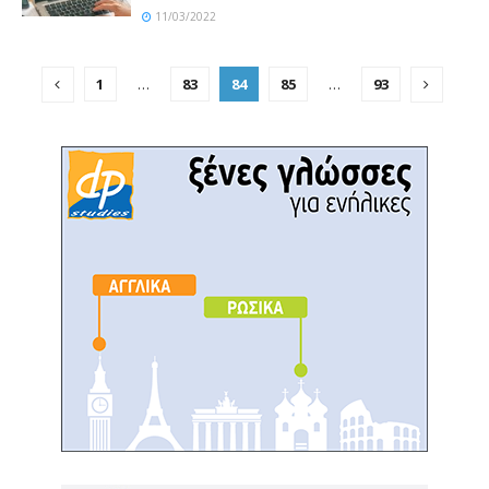
11/03/2022
1
…
83
84
85
…
93