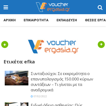
ΑΡΧΙΚΗ
ΕΠΙΚΑΙΡΟΤΗΤΑ
ΕΚΠΑΙΔΕΥΣΗ
ΘΕΣΕΙΣ ΕΡΓΑ
Previous
Nex
Ετικέτα:
efka
Συνταξιούχοι: Σε εκκρεμότητα ο
επανυπολογισμός 150.000 κύριων
συντάξεων – Τι γίνεται με τα
αναδρομικά
07/02/2022
Ειδική άδεια ασθενείας: Πώς